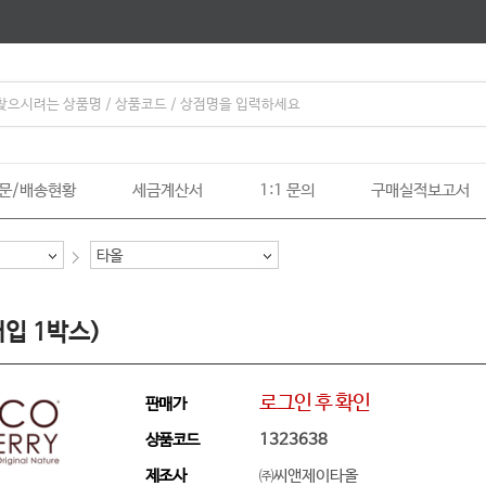
문/배송현황
세금계산서
1:1 문의
구매실적보고서
타올
입 1박스)
로그인 후 확인
판매가
상품코드
1323638
제조사
㈜씨앤제이타올