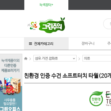
녹색장터+
장바구니
주
전체카테고리
섬유.가전.잡화류
의류
친환경 인증 수건 소프트터치 타월(20개