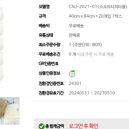
모델명
CNJ-2021-01(소프트터치타올)
규격
40cm x 84cm * 20개입 1박스
배송비
무료배송
유통상태
판매중
최소주문수량
1 (주문단위 : BOX)
무료배송조건
0 개
이상 주문 시 무료 배송
GR인증번호
상품인증정보
친환경인증번호
24301
친환경유효기간
20240511 ~ 20270510
로그인 후 확인
총 합계금액